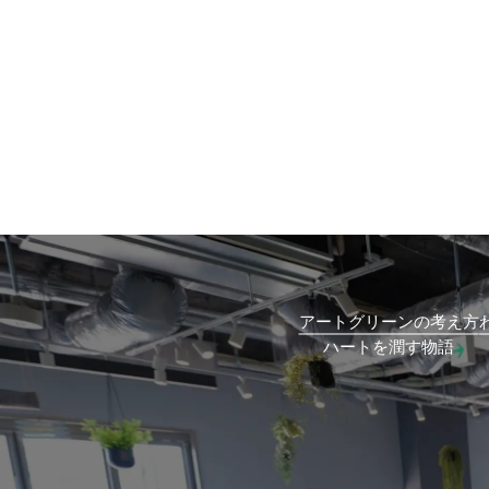
投
稿
の
ペ
ー
ジ
送
り
アートグリーンの考え方