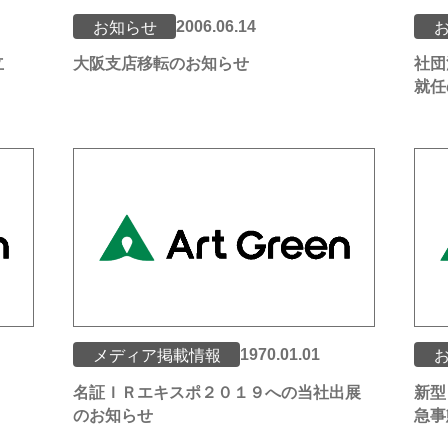
2006.06.14
お知らせ
立
大阪支店移転のお知らせ
社団
就任
1970.01.01
メディア掲載情報
名証ＩＲエキスポ２０１９への当社出展
新型
のお知らせ
急事