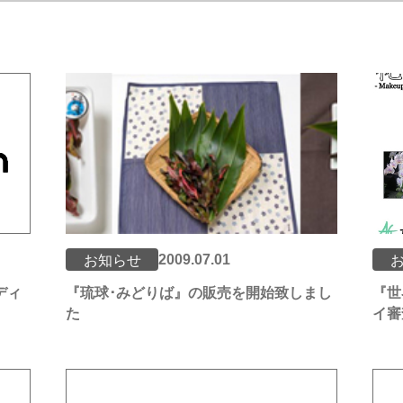
2009.07.01
お知らせ
ディ
『琉球･みどりば』の販売を開始致しまし
『世
た
イ審