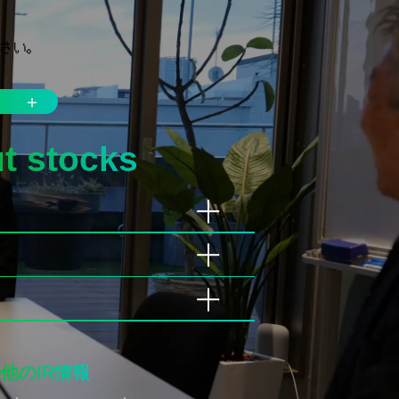
＋
t stocks
他のIR情報