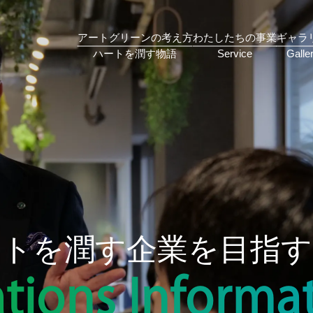
アートグリーンの考え方
わたしたちの事業
ギャラ
ートを潤す企業を目指す
ations
Informa