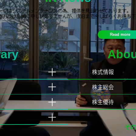
Read more
rary
Abou
株式情報
株主総会
株主優待
その