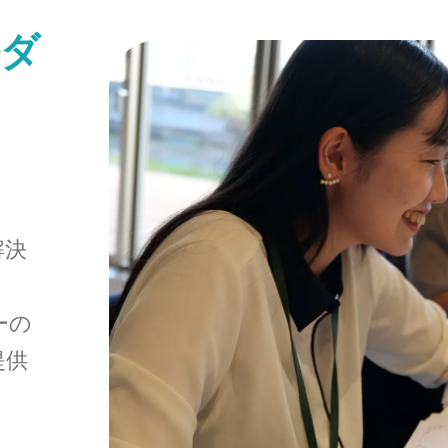
ルダ
解決
ーの
提供